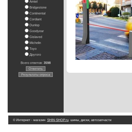
Amtel
Bridgestone
Continental
Cordiant
Dunlop
Goodyear
Gislaved
Michelin
Toyo
Другого
Всего ответов:
3598
Ответить
Результаты опроса
© Интернет - магазин
SHIN-SHOP.ru
шины, диски, автозапчасти