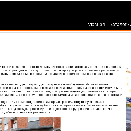
главная
каталог 
•
то они позволяют просто делать сложные вещи, которые и стоят теперь совсем
 этого приходит не всегда, то идеалисты вроде корейского дизайнера по имени
зовать современные решения. Это наглядно проиллюстрировано в концепте
оры на пешеходных переходах лазерными шлагбаумами. Человек может
о сигнала светофора на переходе, последствия такой рассеянности могут быть
ется от обычных светофором тем, что при запрещающем сигнале светофора
ая линия лазерного луча, она хорошо заметна и для пешеходов, и для водителей.
онцепте Guardian нет, сложная лазерная графика отсутствует, никакого
ебуется. Да и стоимость подобного светофора оказалась бы не намного выше
, что когда-нибудь производители подобного оборудования согласятся, что
 подобное появится в реальности.