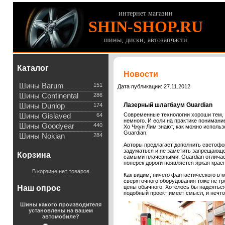
интернет магазин
SHIN-SHOP.RU
шины, диски, автозапчасти
Каталог
Новости
Шины Barum
151
Дата публикации: 27.11.2012
Шины Continental
286
Лазерный шлагбаум Guardian
Шины Dunlop
174
Современные технологии хороши тем, ч
Шины Gislaved
64
немного. И если на практике понимание
Шины Goodyear
440
Хо Чжун Лим знают, как можно исполь
Guardian.
Шины Nokian
284
Авторы предлагает дополнить светоф
задуматься и не заметить запрещающег
Корзина
самыми плачевными. Guardian отлича
поперек дороги появляется яркая красн
В корзине нет товаров
Как видим, ничего фантастического в к
сверхточного оборудования тоже не тр
Наш опрос
цены обычного. Хотелось бы надеяться
подобный проект имеет смысл, и нечто
Шины какого производителя
установлены на вашем
автомобиле?