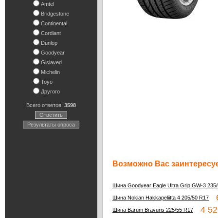
Amtel
Bridgestone
Continental
Cordiant
Dunlop
Goodyear
Gislaved
Michelin
Toyo
Другого
Всего ответов:
3598
Ответить
Результаты опроса
Возможно Вас заинтересуе
Шина Goodyear Eagle Ultra Grip GW-3 235
6
Шина Nokian Hakkapeliitta 4 205/50 R17
4 52
Шина Barum Bravuris 225/55 R17