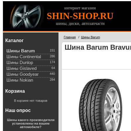
интернет магазин
SHIN-SHOP.RU
шины, диски, автозапчасти
Главная
/
Шины Barum
Каталог
Шина Barum Bravur
Шины Barum
151
Шины Continental
286
Шины Dunlop
174
Шины Gislaved
64
Шины Goodyear
440
Шины Nokian
284
Корзина
В корзине нет товаров
Наш опрос
Шины какого производителя
установлены на вашем
автомобиле?