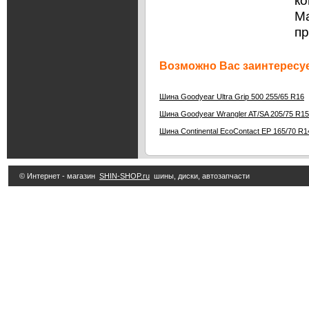
ко
Ма
п
Возможно Вас заинтересуе
Шина Goodyear Ultra Grip 500 255/65 R16
Шина Goodyear Wrangler AT/SA 205/75 R15
Шина Continental EcoContact EP 165/70 R1
© Интернет - магазин
SHIN-SHOP.ru
шины, диски, автозапчасти