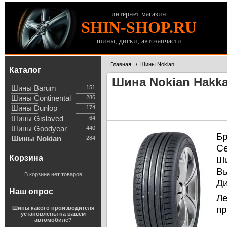
интернет магазин
SHIN-SHOP.RU
шины, диски, автозапчасти
Главная
/
Шины Nokian
Каталог
Шина Nokian Hakka
Шины Barum
151
Шины Continental
286
Шины Dunlop
174
Шины Gislaved
64
Шины Goodyear
440
Б
Шины Nokian
284
С
Корзина
Ш
В
В корзине нет товаров
Д
Наш опрос
Л
пр
Шины какого производителя
установлены на вашем
автомобиле?