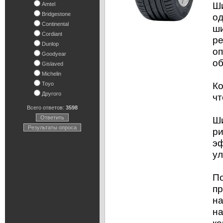
Ши
Amtel
Bridgestone
од
Continental
ши
Cordiant
ре
Dunlop
оп
Goodyear
об
Gislaved
Michelin
Ко
Toyo
Другого
чт
Всего ответов:
3598
Ответить
Ши
Результаты опроса
ри
эф
ул
По
пр
на
на