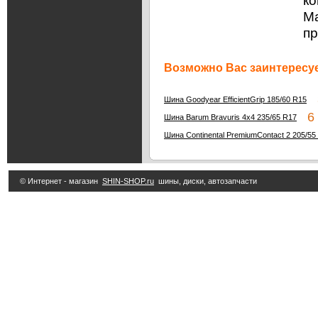
ко
Ма
п
Возможно Вас заинтересуе
3
Шина Goodyear EfficientGrip 185/60 R15
6 
Шина Barum Bravuris 4x4 235/65 R17
Шина Continental PremiumContact 2 205/55
© Интернет - магазин
SHIN-SHOP.ru
шины, диски, автозапчасти