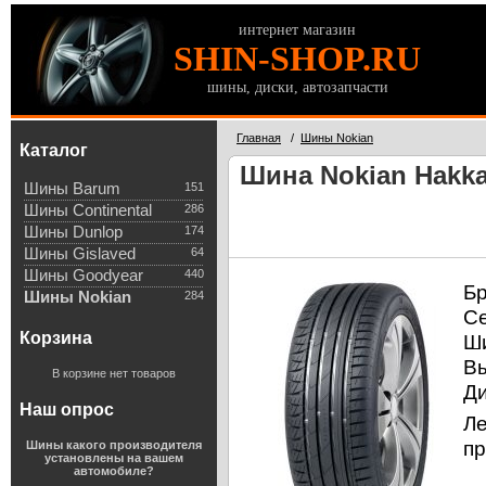
интернет магазин
SHIN-SHOP.RU
шины, диски, автозапчасти
Главная
/
Шины Nokian
Каталог
Шина Nokian Hakka
Шины Barum
151
Шины Continental
286
Шины Dunlop
174
Шины Gislaved
64
Шины Goodyear
440
Б
Шины Nokian
284
С
Корзина
Ш
В
В корзине нет товаров
Д
Наш опрос
Л
пр
Шины какого производителя
установлены на вашем
автомобиле?