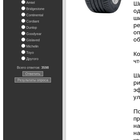
Ши
Amtel
Bridgestone
од
Continental
ши
Cordiant
ре
Dunlop
оп
Goodyear
об
Gislaved
Michelin
Ко
Toyo
Другого
чт
Всего ответов:
3598
Ответить
Ши
Результаты опроса
ри
эф
ул
По
пр
на
на