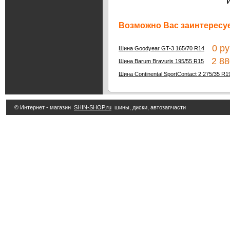
Возможно Вас заинтересуе
0 ру
Шина Goodyear GT-3 165/70 R14
2 88
Шина Barum Bravuris 195/55 R15
Шина Continental SportContact 2 275/35 R1
© Интернет - магазин
SHIN-SHOP.ru
шины, диски, автозапчасти