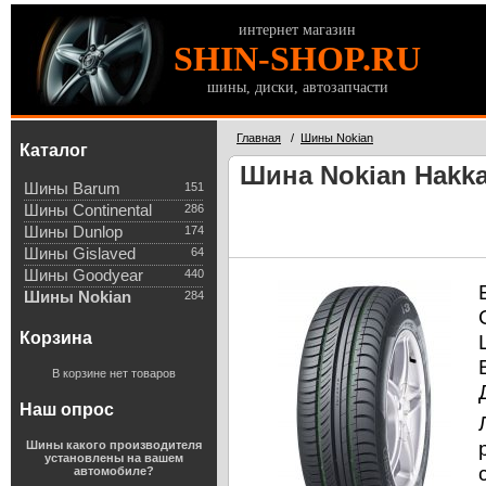
интернет магазин
SHIN-SHOP.RU
шины, диски, автозапчасти
Главная
/
Шины Nokian
Каталог
Шина Nokian Hakka 
Шины Barum
151
Шины Continental
286
Шины Dunlop
174
Шины Gislaved
64
Шины Goodyear
440
Шины Nokian
284
Корзина
В корзине нет товаров
Наш опрос
Шины какого производителя
установлены на вашем
автомобиле?