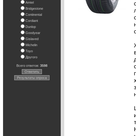
Amtel
Bridgestone
Continental
Cordiant
Dunlop
Goodyear
Gislaved
Michelin
Toyo
Другого
Всего ответов:
3598
Ответить
Результаты опроса