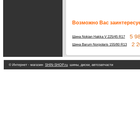
Возможно Вас заинтересуе
5 98
Шина Nokian Hakka V 225/45 R17
2 20
Шина Barum Norpolaris 155/80 R13
© Интернет - магазин
SHIN-SHOP.ru
шины, диски, автозапчасти