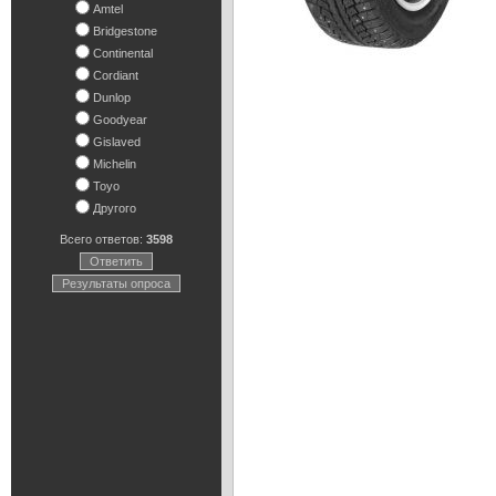
Amtel
Bridgestone
Continental
Cordiant
Dunlop
Goodyear
Gislaved
Michelin
Toyo
Другого
Всего ответов:
3598
Ответить
Результаты опроса