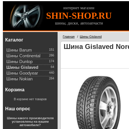
интернет магазин
SHIN-SHOP.RU
шины, диски, автозапчасти
Главная
/
Шины Gislaved
Каталог
Шина Gislaved Nord
Шины Barum
151
Шины Continental
286
Шины Dunlop
174
Шины Gislaved
64
Шины Goodyear
440
Шины Nokian
284
Корзина
В корзине нет товаров
Наш опрос
Шины какого производителя
установлены на вашем
автомобиле?