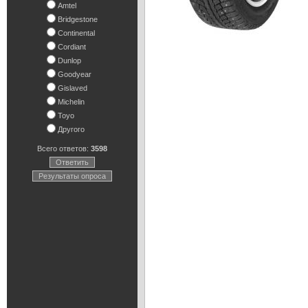
Amtel
Bridgestone
Continental
Cordiant
Dunlop
Goodyear
Gislaved
Michelin
Toyo
Другого
Всего ответов:
3598
Ответить
Результаты опроса