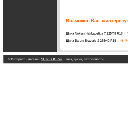
Возможно Вас заинтересуе
1
Шина Nokian Hakkapeliitta 7 225/45 R18
6 30
Шина Barum Bravuris 2 235/40 R18
© Интернет - магазин
SHIN-SHOP.ru
шины, диски, автозапчасти