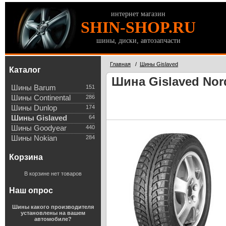
интернет магазин
SHIN-SHOP.RU
шины, диски, автозапчасти
Главная
/
Шины Gislaved
Каталог
Шина Gislaved Nord
Шины Barum
151
Шины Continental
286
Шины Dunlop
174
Шины Gislaved
64
Шины Goodyear
440
Шины Nokian
284
Корзина
В корзине нет товаров
Наш опрос
Шины какого производителя
установлены на вашем
автомобиле?