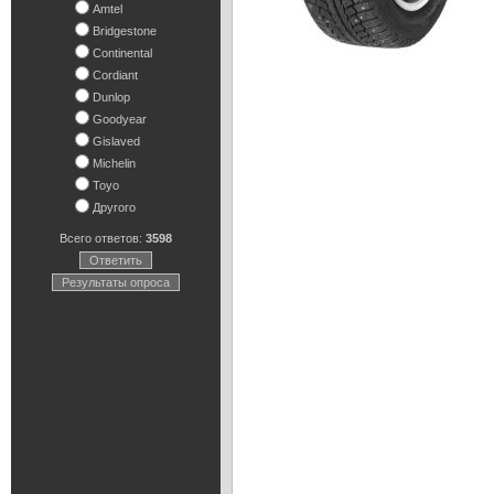
Amtel
Bridgestone
Continental
Cordiant
Dunlop
Goodyear
Gislaved
Michelin
Toyo
Другого
Всего ответов:
3598
Ответить
Результаты опроса