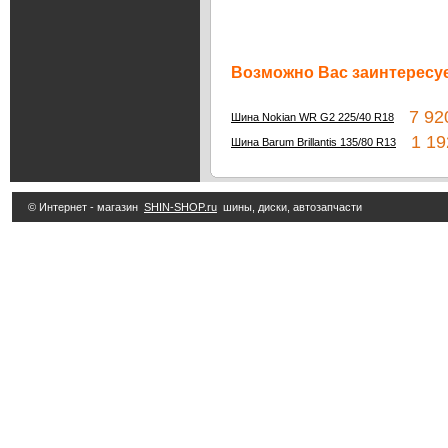
Возможно Вас заинтересуе
7 920
Шина Nokian WR G2 225/40 R18
1 19
Шина Barum Brillantis 135/80 R13
© Интернет - магазин
SHIN-SHOP.ru
шины, диски, автозапчасти