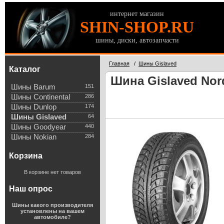
интернет магазин
SHIN-SHOP.RU
шины, диски, автозапчасти
Главная
/
Шины Gislaved
Каталог
Шина Gislaved Nord
Шины Barum
151
Шины Continental
286
Шины Dunlop
174
Шины Gislaved
64
Шины Goodyear
440
Шины Nokian
284
Корзина
В корзине нет товаров
Наш опрос
Шины какого производителя
установлены на вашем
автомобиле?