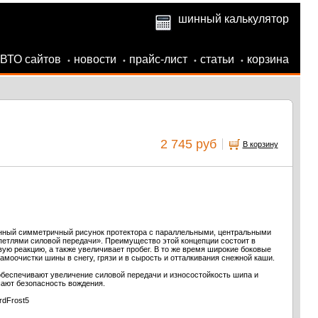
шинный калькулятор
АВТО сайтов
новости
прайс-лист
статьи
корзина
•
•
•
•
2 745 руб
В корзину
енный симметричный рисунок протектора с параллельными, центральными
етлями силовой передачи». Преимущество этой концепции состоит в
ую реакцию, а также увеличивает пробег. В то же время широкие боковые
моочистки шины в снегу, грязи и в сырость и отталкивания снежной каши.
беспечивают увеличение силовой передачи и износостойкость шипа и
ают безопасность вождения.
rdFrost5