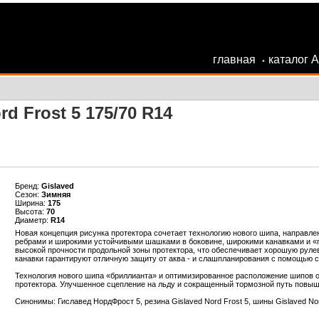
главная
каталог 
•
d Frost 5 175/70 R14
Бренд:
Gislaved
Сезон:
Зимняя
Ширина:
175
Высота:
70
Диаметр:
R14
Новая концепция рисунка протектора сочетает технологию нового шипа, направл
ребрами и широкими устойчивыми шашками в боковине, широкими канавками и «п
высокой прочности продольной зоны протектора, что обеспечивает хорошую рулев
канавки гарантируют отличную защиту от аква - и слашпланирования с помощью са
Технология нового шипа «бриллианта» и оптимизированное расположение шипов о
протектора. Улучшенное сцепление на льду и сокращенный тормозной путь повыш
Синонимы: Гиславед НордФрост 5, резина Gislaved Nord Frost 5, шины Gislaved No