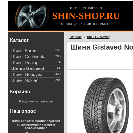
интернет магазин
SHIN-SHOP.RU
шины, диски, автозапчасти
Главная
/
Шины Gislaved
Каталог
Шина Gislaved Nor
Шины Barum
151
Шины Continental
286
Шины Dunlop
174
Шины Gislaved
64
Шины Goodyear
440
Шины Nokian
284
Корзина
В корзине нет товаров
Наш опрос
Шины какого производителя
установлены на вашем
автомобиле?