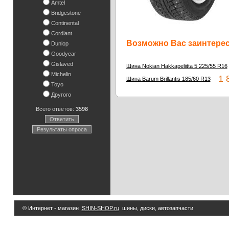
Amtel
Bridgestone
Continental
Cordiant
Возможно Вас заинтересу
Dunlop
Goodyear
Gislaved
Шина Nokian Hakkapeliitta 5 225/55 R16
Michelin
1 8
Шина Barum Brillantis 185/60 R13
Toyo
Другого
Всего ответов:
3598
Ответить
Результаты опроса
© Интернет - магазин
SHIN-SHOP.ru
шины, диски, автозапчасти