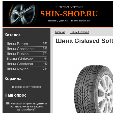
интернет магазин
SHIN-SHOP.RU
шины, диски, автозапчасти
Главная
/
Шины Gislaved
Каталог
Шина Gislaved Soft
Шины Barum
151
Шины Continental
286
Шины Dunlop
174
Шины Gislaved
64
Шины Goodyear
440
Шины Nokian
284
Корзина
В корзине нет товаров
Наш опрос
Шины какого производителя
установлены на вашем
автомобиле?