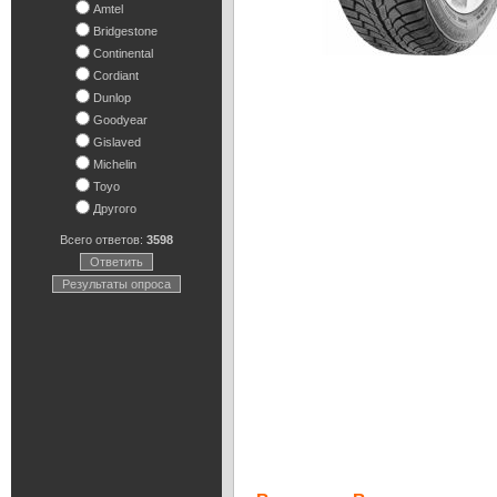
Amtel
Bridgestone
Continental
Cordiant
Dunlop
Goodyear
Gislaved
Michelin
Toyo
Другого
Всего ответов:
3598
Ответить
Результаты опроса