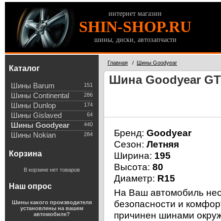
интернет магазин
SHIN-SHOP.RU
шины, диски, автозапчасти
Главная
/
Шины Goodyear
Каталог
Шина Goodyear GT-
Шины Barum
151
Шины Continental
286
Шины Dunlop
174
Шины Gislaved
64
Шины Goodyear
440
Бренд:
Goodyear
Шины Nokian
284
Сезон:
Летняя
Корзина
Ширина:
195
Высота:
80
В корзине нет товаров
Диаметр:
R15
Наш опрос
На Ваш автомобиль нео
безопасности и комфор
Шины какого производителя
установлены на вашем
причинен шинами окруж
автомобиле?