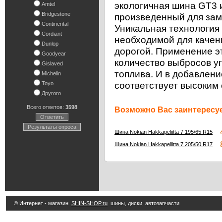
экологичная шина GT3 и
Amtel
Bridgestone
произведенный для зам
Continental
Уникальная технология
Cordiant
необходимой для качен
Dunlop
дорогой. Применение э
Goodyear
количество выбросов уг
Gislaved
топлива. И в добавлен
Michelin
соответствует высоким
Toyo
Другого
Всего ответов:
3598
Возможно Вас заинтересуе
Ответить
Результаты опроса
4
Шина Nokian Hakkapeliitta 7 195/65 R15
8
Шина Nokian Hakkapeliitta 7 205/50 R17
© Интернет - магазин
SHIN-SHOP.ru
шины, диски, автозапчасти