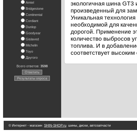
экологичная шина GT3 и
Amtel
Bridgestone
произведенный для зам
Continental
Уникальная технология
Cordiant
необходимой для качен
Dunlop
дорогой. Применение э
Goodyear
количество выбросов уг
Gislaved
топлива. И в добавлен
Michelin
соответствует высоким
Toyo
Другого
Всего ответов:
3598
Ответить
Результаты опроса
© Интернет - магазин
SHIN-SHOP.ru
шины, диски, автозапчасти