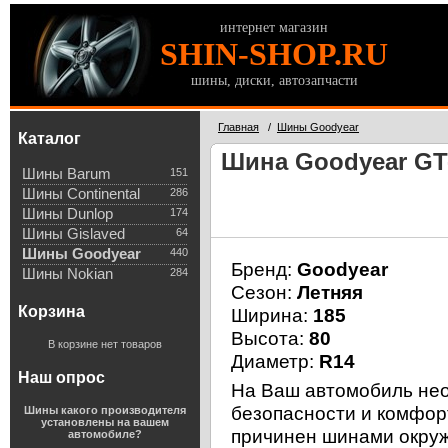
интернет магазин
SHIN-SHOP.RU
шины, диски, автозапчасти
Главная
/
Шины Goodyear
Каталог
Шина Goodyear GT-
Шины Barum
151
Шины Continental
286
Шины Dunlop
174
Шины Gislaved
64
Шины Goodyear
440
Бренд:
Goodyear
Шины Nokian
284
Сезон:
Летняя
Корзина
Ширина:
185
Высота:
80
В корзине нет товаров
Диаметр:
R14
Наш опрос
На Ваш автомобиль нео
безопасности и комфор
Шины какого производителя
установлены на вашем
причинен шинами окруж
автомобиле?