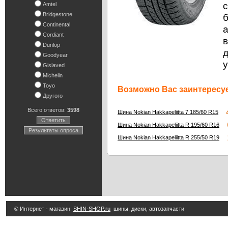
с
Amtel
Bridgestone
Continental
а
Cordiant
в
Dunlop
Goodyear
Gislaved
Michelin
Toyo
Возможно Вас заинтересуе
Другого
Всего ответов:
3598
4
Шина Nokian Hakkapeliitta 7 185/60 R15
Ответить
6
Шина Nokian Hakkapeliitta R 195/60 R16
Результаты опроса
1
Шина Nokian Hakkapeliitta R 255/50 R19
© Интернет - магазин
SHIN-SHOP.ru
шины, диски, автозапчасти