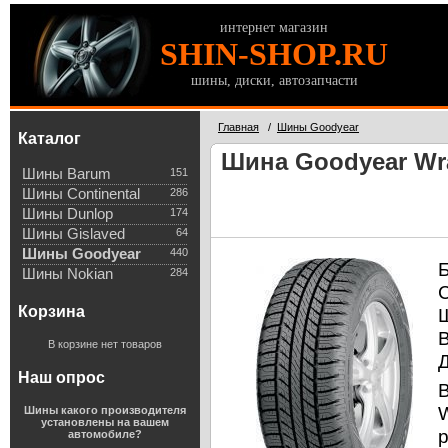
интернет магазин
SHIN-SHOP.RU
шины, диски, автозапчасти
Главная
/
Шины Goodyear
Каталог
Шина Goodyear Wran
Шины Barum
151
Шины Continental
286
Шины Dunlop
174
Шины Gislaved
64
Шины Goodyear
440
Шины Nokian
284
Корзина
В корзине нет товаров
Наш опрос
Шины какого производителя
установлены на вашем
автомобиле?