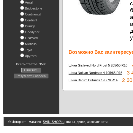
с
Amtel
Bridgestone
Continental
а
Cordiant
в
Dunlop
Goodyear
Gislaved
Michelin
Toyo
Возможно Вас заинтересуе
Другого
Всего ответов:
3598
4
Шина Gislaved Nord Frost 5 205/55 R16
Ответить
3 4
Шина Nokian Nordman 4 195/65 R15
Результаты опроса
2 60
Шина Barum Brillantis 195/70 R14
© Интернет - магазин
SHIN-SHOP.ru
шины, диски, автозапчасти