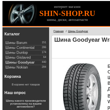
интернет магазин
SHIN-SHOP.RU
шины, диски, автозапчасти
Главная
/
Шины Goodyear
Каталог
Шина Goodyear Wran
Шины Barum
151
Шины Continental
286
Шины Dunlop
174
Шины Gislaved
64
Шины Goodyear
440
Шины Nokian
284
Корзина
В корзине нет товаров
Наш опрос
Шины какого производителя
установлены на вашем
автомобиле?