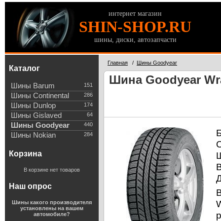
интернет магазин
SHIN-SHOP.RU
шины, диски, автозапчасти
Главная
/
Шины Goodyear
Каталог
Шина Goodyear Wran
Шины Barum
151
Шины Continental
286
Шины Dunlop
174
Шины Gislaved
64
Шины Goodyear
440
Шины Nokian
284
Корзина
В корзине нет товаров
Наш опрос
Шины какого производителя
установлены на вашем
автомобиле?