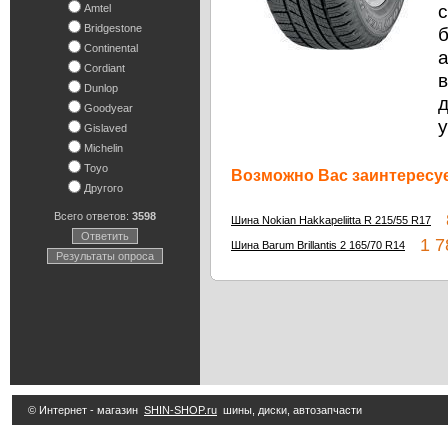
с
Amtel
Bridgestone
Continental
а
Cordiant
в
Dunlop
Goodyear
Gislaved
Michelin
Toyo
Возможно Вас заинтересуе
Другого
Всего ответов:
3598
8
Шина Nokian Hakkapeliitta R 215/55 R17
Ответить
1 78
Шина Barum Brillantis 2 165/70 R14
Результаты опроса
© Интернет - магазин
SHIN-SHOP.ru
шины, диски, автозапчасти