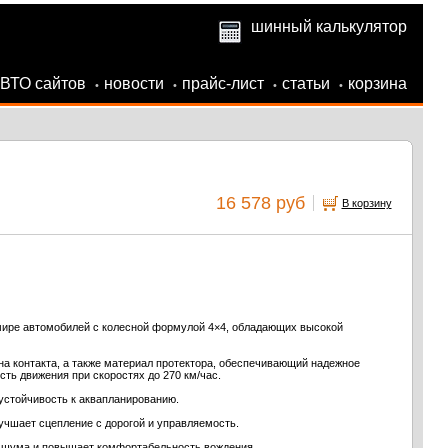
шинный калькулятор
АВТО сайтов
новости
прайс-лист
статьи
корзина
•
•
•
•
16 578 руб
В корзину
ире автомобилей с колесной формулой 4×4, обладающих высокой
на контакта, а также материал протектора, обеспечивающий надежное
ть движения при скоростях до 270 км/час.
устойчивость к аквапланированию.
учшает сцепление с дорогой и управляемость.
 шума и повышает комфортабельность вождения.