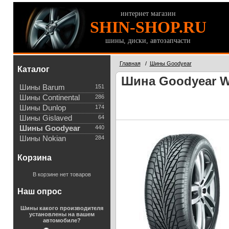
интернет магазин
SHIN-SHOP.RU
шины, диски, автозапчасти
Главная
/
Шины Goodyear
Каталог
Шина Goodyear Wr
Шины Barum
151
Шины Continental
286
Шины Dunlop
174
Шины Gislaved
64
Шины Goodyear
440
Шины Nokian
284
Корзина
В корзине нет товаров
Наш опрос
Шины какого производителя
установлены на вашем
автомобиле?