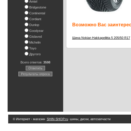
Amtel
Bridgestone
Continental
Cordiant
Возможно Вас заинтересу
Dunlop
Goodyear
Gislaved
Шина Nokian Hakkapeliitta 5 205/50 R17
Michelin
Toyo
Другого
Всего ответов:
3598
Ответить
Результаты опроса
© Интернет - магазин
SHIN-SHOP.ru
шины, диски, автозапчасти