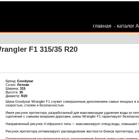
главная
каталог 
•
angler F1 315/35 R20
Бренд:
Goodyear
Сезон:
Летняя
Ширина:
315
Высота:
35
Диаметр:
R20
Шина Goodyear Wrangler F1 служит совершенным дополнением самых мощных в м
скоростью, стилем и безопасностью.
Имея рисунок протектора, разработанный для максимизации удаления воды из пят
сцепление с самыми мокрыми дорогами, шины Wrangler F1 гарантируют безопаснос
Направленный рисунок V-образного типа — максимизирует отвод воды, повышает 
Рисунок протектора оптимизирует распределение жесткости блоков протектора, ул
Оптимизированная последовательность расположения блоков уменьшает уровень