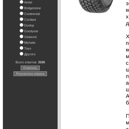
э
Amtel
Bridgestone
к
Continental
х
Cordiant
д
Dunlop
Goodyear
Х
Gislaved
п
Michelin
к
Toyo
Другого
м
с
Всего ответов:
3598
Ответить
ш
Результаты опроса
п
а
ш
A
б
П
м