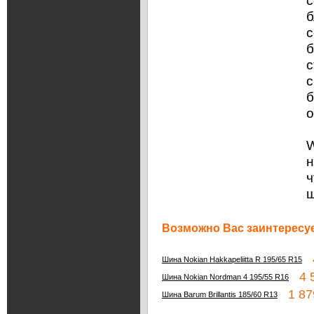
с
б
с
б
с
с
б
о
W
н
ч
Возможно Вас заинтересуе
4
Шина Nokian Hakkapeliitta R 195/65 R15
4 5
Шина Nokian Nordman 4 195/55 R16
1 87
Шина Barum Brillantis 185/60 R13