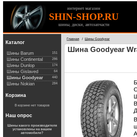
интернет магазин
SHIN-SHOP.RU
шины, диски, автозапчасти
Главная
/
Шины Goodyear
Каталог
Шина Goodyear Wra
Шины Barum
151
Шины Continental
286
Шины Dunlop
174
Шины Gislaved
64
Шины Goodyear
440
Б
Шины Nokian
284
С
Корзина
В корзине нет товаров
Д
Наш опрос
В
ш
Шины какого производителя
установлены на вашем
A
автомобиле?