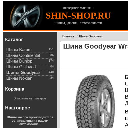
интернет магазин
SHIN-SHOP.RU
шины, диски, автозапчасти
Главная
/
Шины Goodyear
Каталог
Шина Goodyear Wra
Шины Barum
151
Шины Continental
286
Шины Dunlop
174
Шины Gislaved
64
Шины Goodyear
440
Б
Шины Nokian
284
С
Корзина
В корзине нет товаров
Д
Наш опрос
В
ш
Шины какого производителя
установлены на вашем
A
автомобиле?