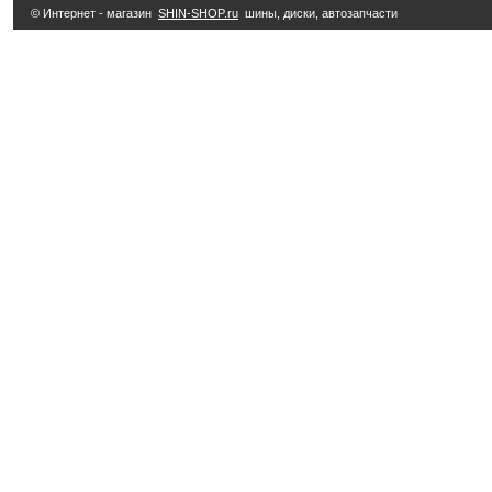
© Интернет - магазин
SHIN-SHOP.ru
шины, диски, автозапчасти