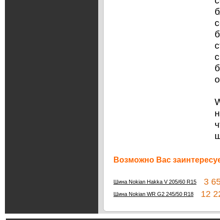
с
б
с
б
с
с
б
о
W
н
ч
Возможно Вас заинтересуе
3 65
Шина Nokian Hakka V 205/60 R15
12 22
Шина Nokian WR G2 245/50 R18