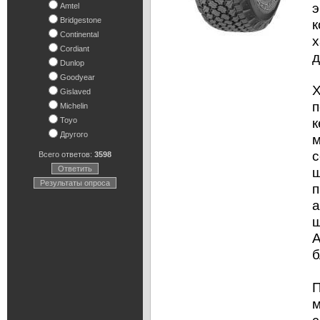
э
Amtel
Bridgestone
к
Continental
х
Cordiant
д
Dunlop
Goodyear
Х
Gislaved
п
Michelin
к
Toyo
Другого
м
с
Всего ответов:
3598
Ответить
ш
Результаты опроса
п
а
ш
A
б
П
м