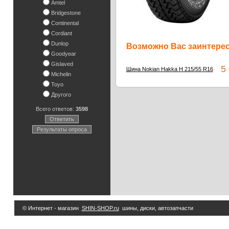
Amtel
Bridgestone
Continental
Cordiant
Dunlop
Возможно Вас заинтересу
Goodyear
Gislaved
5 0
Шина Nokian Hakka H 215/55 R16
Michelin
Toyo
Другого
Всего ответов:
3598
Ответить
Результаты опроса
© Интернет - магазин
SHIN-SHOP.ru
шины, диски, автозапчасти