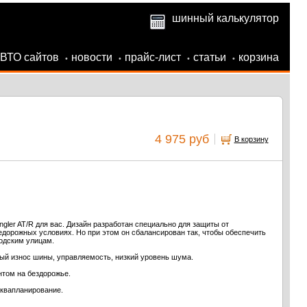
шинный калькулятор
АВТО сайтов
новости
прайс-лист
статьи
корзина
•
•
•
•
4 975 руб
В корзину
gler AT/R для вас. Дизайн разработан специально для защиты от
едорожных условиях. Но при этом он сбалансирован так, чтобы обеспечить
одским улицам.
й износ шины, управляемость, низкий уровень шума.
нтом на бездорожье.
аквапланирование.