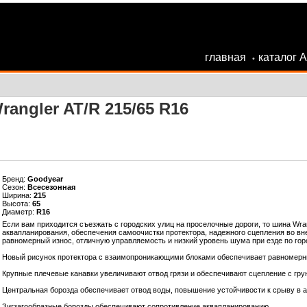
главная
каталог 
•
angler AT/R 215/65 R16
Бренд:
Goodyear
Сезон:
Всесезонная
Ширина:
215
Высота:
65
Диаметр:
R16
Если вам приходится съезжать с городских улиц на проселочные дороги, то шина Wran
аквапланирования, обеспечения самоочистки протектора, надежного сцепления во вн
равномерный износ, отличную управляемость и низкий уровень шума при езде по гор
Новый рисунок протектора с взаимопроникающими блоками обеспечивает равномерны
Крупные плечевые канавки увеличивают отвод грязи и обеспечивают сцепление с гру
Центральная борозда обеспечивает отвод воды, повышение устойчивости к срыву в 
Зигзагообразные борозды обеспечивают сопротивление аквапланированию.