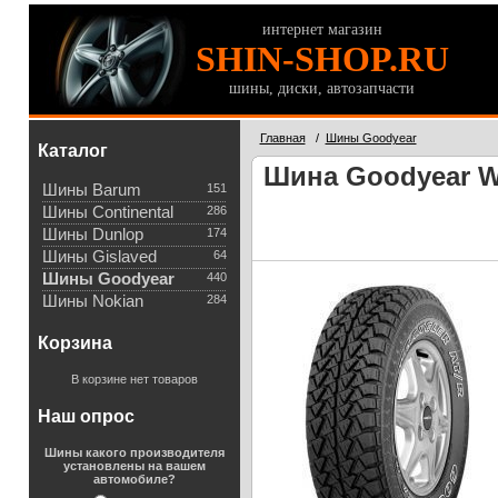
интернет магазин
SHIN-SHOP.RU
шины, диски, автозапчасти
Главная
/
Шины Goodyear
Каталог
Шина Goodyear Wr
Шины Barum
151
Шины Continental
286
Шины Dunlop
174
Шины Gislaved
64
Шины Goodyear
440
Шины Nokian
284
Корзина
В корзине нет товаров
Наш опрос
Шины какого производителя
установлены на вашем
автомобиле?