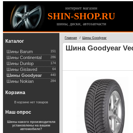
интернет магазин
SHIN-SHOP.RU
шины, диски, автозапчасти
Главная
/
Шины Goodyear
Каталог
Шина Goodyear Vec
Шины Barum
151
Шины Continental
286
Шины Dunlop
174
Шины Gislaved
64
Шины Goodyear
440
Шины Nokian
284
Корзина
В корзине нет товаров
Наш опрос
Шины какого производителя
установлены на вашем
автомобиле?