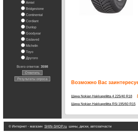
Amtel
Bridgestone
Continental
Cordiant
Dunlop
Goodyear
Gislaved
Michelin
Toyo
Другого
Всего ответов:
3598
Ответить
Результаты опроса
Возможно Вас заинтересуе
8
Шина Nokian Hakkapeliitta 4 225/40 R18
Шина Nokian Hakkapeliitta RSi 195/60 R15
© Интернет - магазин
SHIN-SHOP.ru
шины, диски, автозапчасти