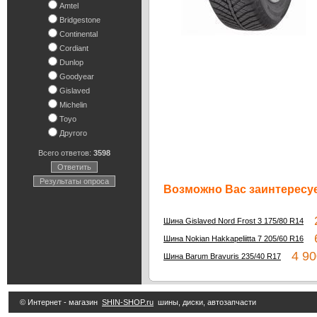
Amtel
Bridgestone
Continental
Cordiant
Dunlop
Goodyear
Gislaved
Michelin
Toyo
Другого
Всего ответов:
3598
Ответить
Результаты опроса
Возможно Вас заинтересуе
2
Шина Gislaved Nord Frost 3 175/80 R14
6
Шина Nokian Hakkapeliitta 7 205/60 R16
4 90
Шина Barum Bravuris 235/40 R17
© Интернет - магазин
SHIN-SHOP.ru
шины, диски, автозапчасти