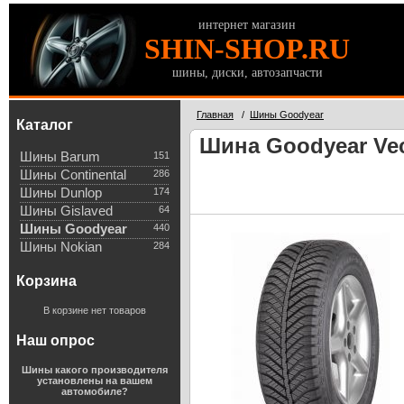
интернет магазин
SHIN-SHOP.RU
шины, диски, автозапчасти
Главная
/
Шины Goodyear
Каталог
Шина Goodyear Vec
Шины Barum
151
Шины Continental
286
Шины Dunlop
174
Шины Gislaved
64
Шины Goodyear
440
Шины Nokian
284
Корзина
В корзине нет товаров
Наш опрос
Шины какого производителя
установлены на вашем
автомобиле?