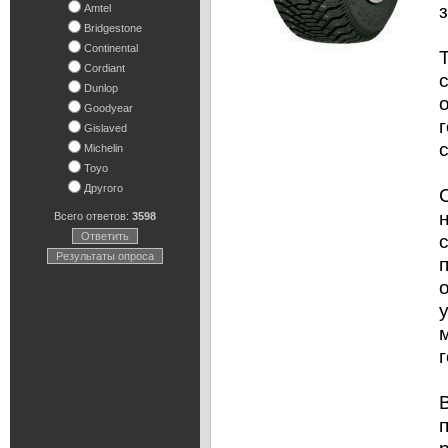
Amtel
Bridgestone
Continental
Cordiant
Dunlop
Goodyear
Gislaved
Michelin
Toyo
Другого
Всего ответов:
3598
Ответить
Результаты опроса