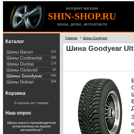
интернет магазин
SHIN-SHOP.RU
шины, диски, автозапчасти
Главная
/
Шины Goodyear
Каталог
Шина Goodyear Ultr
Шины Barum
151
Шины Continental
286
Шины Dunlop
174
Шины Gislaved
64
Шины Goodyear
440
Шины Nokian
284
Корзина
В корзине нет товаров
Наш опрос
Шины какого производителя
установлены на вашем
автомобиле?