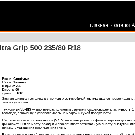
главная
каталог 
•
ra Grip 500 235/80 R18
Бренд:
Goodyear
Сезон:
Зимняя
Ширина:
235
Высота:
80
Диаметр:
R18
Зимняя шипованная шина для легковых автомобилей, отличающаяся превосходными
зимних условиях.
Технология 3D-BIS — плотное расположение ламелей, сохраняющее эластичность бл
гололеде, стабильную управляемость на мокрой и сухой поверхности.
Система якорной посадки шипов (SATS) — новаторский профиль отверстия для шипа,
фиксирует шип по месту посадки и обеспечивает оптимальную высоту выступа шипа
при эксплуатации на гололеде и на снегу.
Взаимопроникающие блоки по центру рисунка протектора поддерживают стабильный к