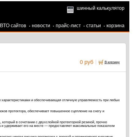
шинный калькулятор
АВТО сайтов
новости
прайс-лист
статьи
корзина
•
•
•
•
0 руб
В корзину
 характеристиками и обеспечивающая отличную управляемость при любых
оков протектора, обеспечивает повышенное сцепление на снегу и
 который в сочетании с двухслойной протекторной резиной, прочно
 и удерживает его на месте — предоставляет максимальные показатели
онтакт центра рисунка протектора с дорогой и оптимизируют курсовую