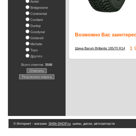
Amtel
Bridgestone
Continental
Cordiant
Dunlop
Goodyear
Возможно Вас заинтересу
Gislaved
Michelin
1 9
Шина Barum Brillantis 185/70 R14
Toyo
Другого
Всего ответов:
3598
Ответить
Результаты опроса
© Интернет - магазин
SHIN-SHOP.ru
шины, диски, автозапчасти