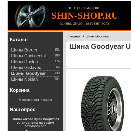
интернет магазин
SHIN-SHOP.RU
шины, диски, автозапчасти
Главная
/
Шины Goodyear
Каталог
Шина Goodyear Ult
Шины Barum
151
Шины Continental
286
Шины Dunlop
174
Шины Gislaved
64
Шины Goodyear
440
Шины Nokian
284
Корзина
В корзине нет товаров
Наш опрос
Шины какого производителя
установлены на вашем
автомобиле?