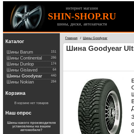
интернет магазин
SHIN-SHOP.RU
шины, диски, автозапчасти
Главная
/
Шины Goodyear
Каталог
Шина Goodyear Ultr
Шины Barum
151
Шины Continental
286
Шины Dunlop
174
Шины Gislaved
64
Шины Goodyear
440
Шины Nokian
284
Корзина
В корзине нет товаров
Наш опрос
Шины какого производителя
установлены на вашем
автомобиле?