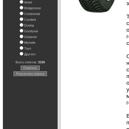
Amtel
Bridgestone
Continental
Cordiant
Dunlop
Goodyear
Gislaved
Michelin
Toyo
Другого
Всего ответов:
3598
Ответить
Результаты опроса