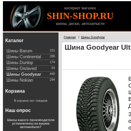
интернет магазин
SHIN-SHOP.RU
шины, диски, автозапчасти
Главная
/
Шины Goodyear
Каталог
Шина Goodyear Ultr
Шины Barum
151
Шины Continental
286
Шины Dunlop
174
Шины Gislaved
64
Шины Goodyear
440
Шины Nokian
284
Корзина
В корзине нет товаров
Наш опрос
Шины какого производителя
установлены на вашем
автомобиле?