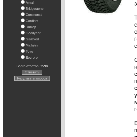
Amtel
Bridgestone
Continental
Cordiant
Dunlop
Goodyear
Gislaved
Michelin
Toyo
Другого
Всего ответов:
3598
Ответить
Результаты опроса