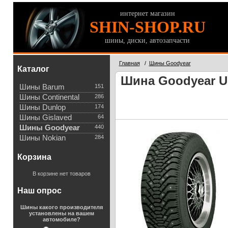
интернет магазин
SHIN-SHOP.RU
шины, диски, автозапчасти
Главная
/
Шины Goodyear
Каталог
Шина Goodyear Ult
Шины Barum
151
Шины Continental
286
Шины Dunlop
174
Шины Gislaved
64
Шины Goodyear
440
Шины Nokian
284
Корзина
В корзине нет товаров
Наш опрос
Шины какого производителя
установлены на вашем
автомобиле?