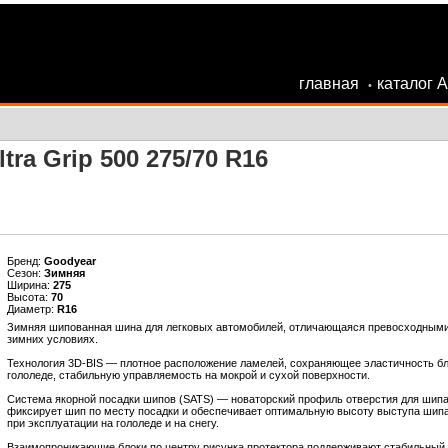
главная
каталог 
•
ra Grip 500 275/70 R16
Бренд:
Goodyear
Сезон:
Зимняя
Ширина:
275
Высота:
70
Диаметр:
R16
Зимняя шипованная шина для легковых автомобилей, отличающаяся превосходными
зимних условиях.
Технология 3D-BIS — плотное расположение ламелей, сохраняющее эластичность бл
гололеде, стабильную управляемость на мокрой и сухой поверхности.
Система якорной посадки шипов (SATS) — новаторский профиль отверстия для шипа,
фиксирует шип по месту посадки и обеспечивает оптимальную высоту выступа шипа
при эксплуатации на гололеде и на снегу.
Взаимопроникающие блоки по центру рисунка протектора поддерживают стабильный к