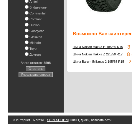
Amtel
Bridgestone
Continental
Cordiant
Dunlop
Goodyear
Возможно Вас заинтересу
Gislaved
Michelin
3 1
Шина Nokian Hakka H 185/60 R15
Toyo
8 4
Шина Nokian Hakka Z 225/50 R17
Другого
2 
Шина Barum Brillantis 2 195/65 R15
Всего ответов:
3598
Ответить
Результаты опроса
© Интернет - магазин
SHIN-SHOP.ru
шины, диски, автозапчасти