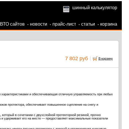
шинный калькулятор
АВТО сайтов
новости
прайс-лист
статьи
корзина
•
•
•
•
7 802 руб
В корзину
 характеристиками и обеспечивающая отличную управляемость при любых
оков протектора, обеспечивает повышенное сцепление на снегу и
 который в сочетании с двухслойной протекторной резиной, прочно
 и удерживает его на месте — предоставляет максимальные показатели
онтакт центра рисунка протектора с дорогой и оптимизируют курсовую