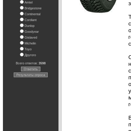
Amtel
Bridgestone
Continental
Cordiant
Dunlop
Goodyear
Gislaved
Michelin
Toyo
Другого
Всего ответов:
3598
Ответить
Результаты опроса