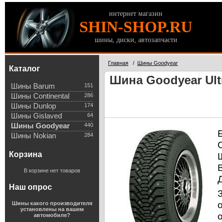
интернет магазин
SHIN-SHOP.RU
шины, диски, автозапчасти
Главная
/
Шины Goodyear
Каталог
Шина Goodyear Ultr
Шины Barum
151
Шины Continental
286
Шины Dunlop
174
Шины Gislaved
64
Шины Goodyear
440
Шины Nokian
284
Корзина
В корзине нет товаров
Наш опрос
Шины какого производителя
установлены на вашем
автомобиле?