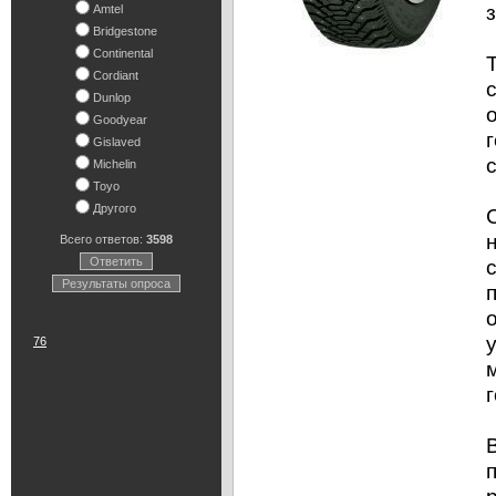
Amtel
Bridgestone
Continental
Cordiant
Dunlop
Goodyear
Gislaved
Michelin
Toyo
Другого
Всего ответов:
3598
Ответить
Результаты опроса
76