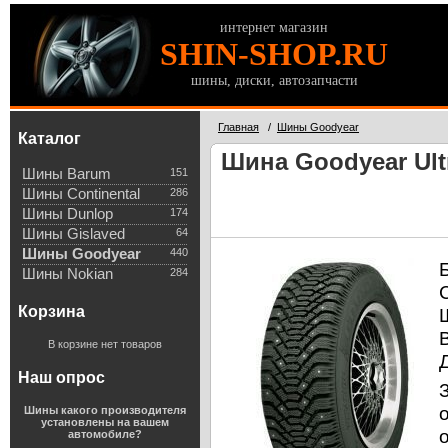
интернет магазин
SHIN-SHOP.RU
шины, диски, автозапчасти
Главная
/
Шины Goodyear
Каталог
Шина Goodyear Ultr
Шины Barum
151
Шины Continental
286
Шины Dunlop
174
Шины Gislaved
64
Шины Goodyear
440
Шины Nokian
284
Корзина
В корзине нет товаров
Наш опрос
Шины какого производителя
установлены на вашем
автомобиле?