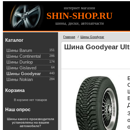
интернет магазин
SHIN-SHOP.RU
шины, диски, автозапчасти
Главная
/
Шины Goodyear
Каталог
Шина Goodyear Ultr
Шины Barum
151
Шины Continental
286
Шины Dunlop
174
Шины Gislaved
64
Шины Goodyear
440
Шины Nokian
284
Корзина
В корзине нет товаров
Наш опрос
Шины какого производителя
установлены на вашем
автомобиле?