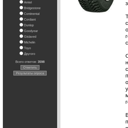
Amtel
Bridgestone
Continental
Cordiant
Dunlop
Goodyear
Gislaved
Michelin
Toyo
Другого
Всего ответов:
3598
Ответить
Результаты опроса