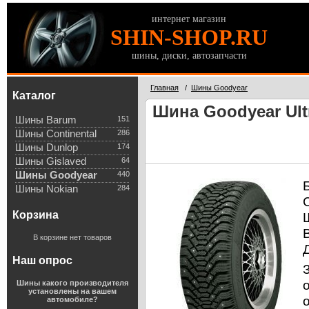
интернет магазин
SHIN-SHOP.RU
шины, диски, автозапчасти
Главная
/
Шины Goodyear
Каталог
Шина Goodyear Ultr
Шины Barum
151
Шины Continental
286
Шины Dunlop
174
Шины Gislaved
64
Шины Goodyear
440
Шины Nokian
284
Корзина
В корзине нет товаров
Наш опрос
Шины какого производителя
установлены на вашем
автомобиле?