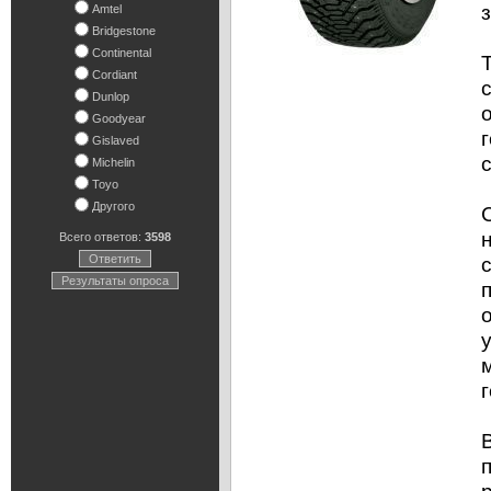
Amtel
Bridgestone
Continental
Cordiant
Dunlop
Goodyear
Gislaved
Michelin
Toyo
Другого
Всего ответов:
3598
Ответить
Результаты опроса