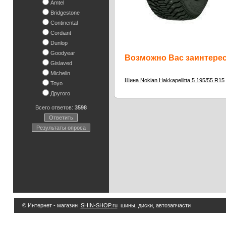
Amtel
Bridgestone
Continental
Cordiant
Dunlop
Goodyear
Возможно Вас заинтересу
Gislaved
Michelin
Шина Nokian Hakkapeliitta 5 195/55 R15
Toyo
Другого
Всего ответов:
3598
Ответить
Результаты опроса
© Интернет - магазин
SHIN-SHOP.ru
шины, диски, автозапчасти