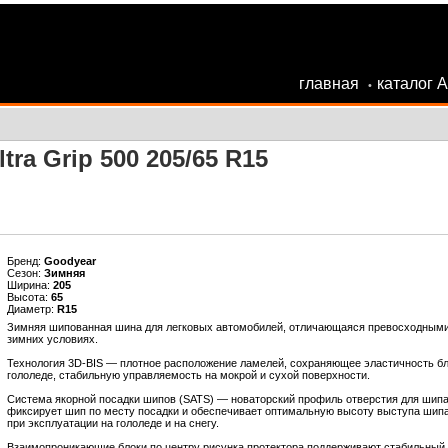
главная
каталог 
•
ra Grip 500 205/65 R15
Бренд:
Goodyear
Сезон:
Зимняя
Ширина:
205
Высота:
65
Диаметр:
R15
Зимняя шипованная шина для легковых автомобилей, отличающаяся превосходными
зимних условиях.
Технология 3D-BIS — плотное расположение ламелей, сохраняющее эластичность бл
гололеде, стабильную управляемость на мокрой и сухой поверхности.
Система якорной посадки шипов (SATS) — новаторский профиль отверстия для шипа,
фиксирует шип по месту посадки и обеспечивает оптимальную высоту выступа шипа
при эксплуатации на гололеде и на снегу.
Взаимопроникающие блоки по центру рисунка протектора поддерживают стабильный к