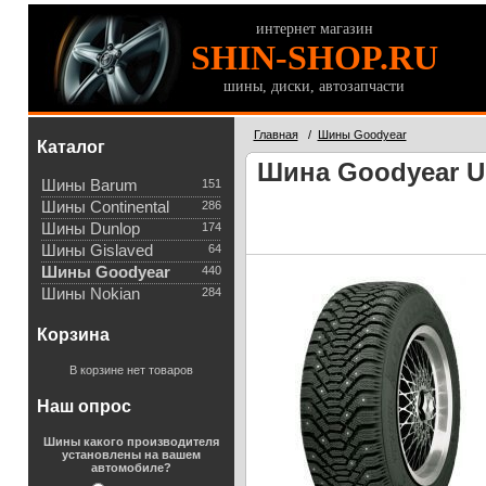
интернет магазин
SHIN-SHOP.RU
шины, диски, автозапчасти
Главная
/
Шины Goodyear
Каталог
Шина Goodyear Ult
Шины Barum
151
Шины Continental
286
Шины Dunlop
174
Шины Gislaved
64
Шины Goodyear
440
Шины Nokian
284
Корзина
В корзине нет товаров
Наш опрос
Шины какого производителя
установлены на вашем
автомобиле?