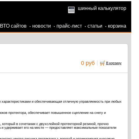
шинный калькулятор
АВТО сайтов
новости
прайс-лист
статьи
корзина
•
•
•
•
0 руб
В корзину
 характеристиками и обеспечивающая отличную управляемость при любых
оков протектора, обеспечивает повышенное сцепление на снегу и
 который в сочетании с двухслойной протекторной резиной, прочно
 и удерживает его на месте — предоставляет максимальные показатели
онтакт центра рисунка протектора с дорогой и оптимизируют курсовую