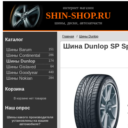
интернет магазин
SHIN-SHOP.RU
шины, диски, автозапчасти
Главная
/
Шины Dunlop
Каталог
Шина Dunlop SP Sp
Шины Barum
151
Шины Continental
286
Шины Dunlop
174
Шины Gislaved
64
Шины Goodyear
440
Шины Nokian
284
Корзина
В корзине нет товаров
Наш опрос
Шины какого производителя
установлены на вашем
автомобиле?