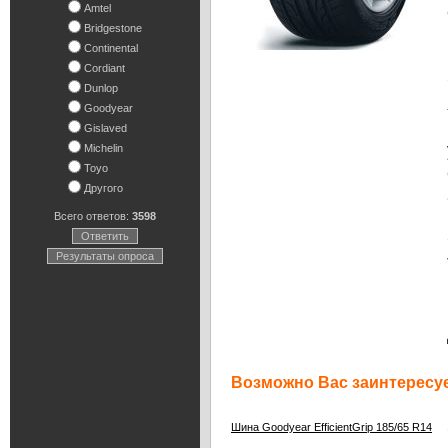
Amtel
Bridgestone
Continental
Cordiant
Dunlop
Goodyear
Gislaved
Michelin
Toyo
Другого
Всего ответов:
3598
Ответить
Результаты опроса
Возможно Вас заинтересуе
3
Шина Goodyear EfficientGrip 185/65 R14