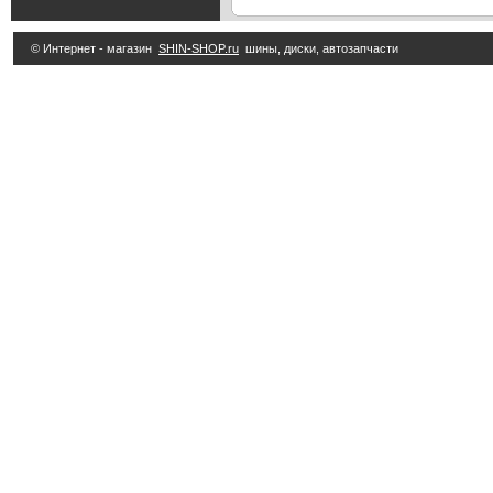
© Интернет - магазин
SHIN-SHOP.ru
шины, диски, автозапчасти