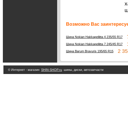
х
ш
Возможно Вас заинтересуе
7
Шина Nokian Hakkapeliitta 4 235/55 R17
1
Шина Nokian Hakkapeliitta 7 245/45 R17
2 35
Шина Barum Bravuris 195/65 R15
© Интернет - магазин
SHIN-SHOP.ru
шины, диски, автозапчасти