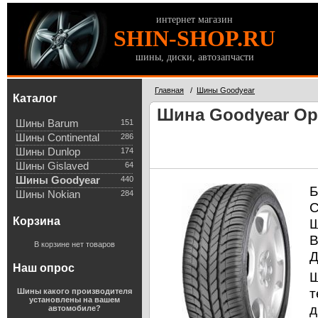
интернет магазин
SHIN-SHOP.RU
шины, диски, автозапчасти
Главная
/
Шины Goodyear
Каталог
Шина Goodyear Opt
Шины Barum
151
Шины Continental
286
Шины Dunlop
174
Шины Gislaved
64
Шины Goodyear
440
Б
Шины Nokian
284
С
Корзина
Ш
В
В корзине нет товаров
Д
Наш опрос
Ш
т
Шины какого производителя
установлены на вашем
д
автомобиле?