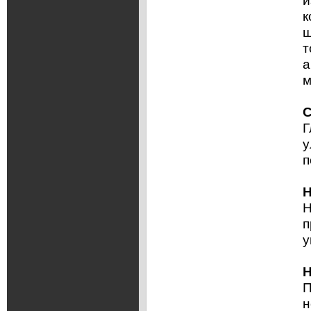
и
к
ш
т
а
м
С
Г
у
п
Н
Н
п
у
Н
П
н