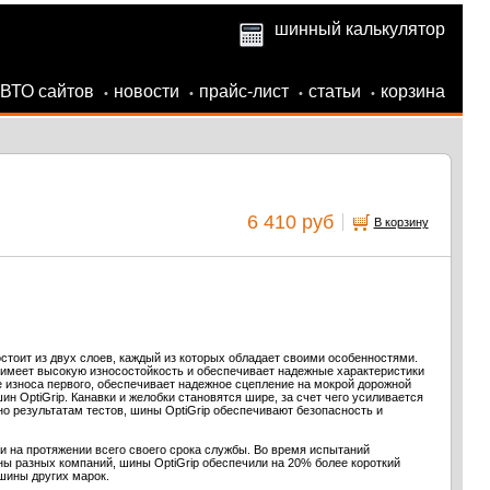
шинный калькулятор
АВТО сайтов
новости
прайс-лист
статьи
корзина
•
•
•
•
6 410 руб
В корзину
стоит из двух слоев, каждый из которых обладает своими особенностями.
имеет высокую износостойкость и обеспечивает надежные характеристики
е износа первого, обеспечивает надежное сцепление на мокрой дорожной
н OptiGrip. Канавки и желобки становятся шире, за счет чего усиливается
о результатам тестов, шины OptiGrip обеспечивают безопасность и
ки на протяжении всего своего срока службы. Во время испытаний
ы разных компаний, шины OptiGrip обеспечили на 20% более короткий
шины других марок.