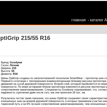
главная
каталог 
•
tiGrip 215/55 R16
Бренд:
Goodyear
Сезон:
Летняя
Ширина:
215
Высота:
55
Диаметр:
R16
Шины OptiGrip созданы по запатентованной технологии SmartWear – протектор шин со
Первый в сочетании с трехмерными взаимосвязанными блоками рисунка протектора 
движения на сухой дорожной поверхности. Второй слой, который проявляется по мер
поверхности. По мере истирания блоков протектора изменяется рисунок протектора ши
сопротивление аквапланированию. Специалисты Goodyear подчеркивают, что, согласн
надежность сцепления даже после того, как они проехали 28 тыс. км.
Результаты тестов также показали, что шины OptiGrip сохраняют своих характеристи
изношенных шин на мокрой дорожной поверхности, в которых принимали участие шин
тормозной путь и на 6% лучшее сопротивление аквапланированию, чем изношенные 