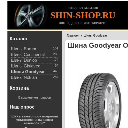
интернет магазин
SHIN-SHOP.RU
шины, диски, автозапчасти
Главная
/
Шины Goodyear
Каталог
Шина Goodyear Op
Шины Barum
151
Шины Continental
286
Шины Dunlop
174
Шины Gislaved
64
Шины Goodyear
440
Шины Nokian
284
Корзина
В корзине нет товаров
Наш опрос
Шины какого производителя
установлены на вашем
автомобиле?