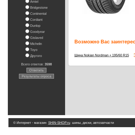
Amtel
Bridgestone
Continental
Cordiant
Dunlop
Goodyear
Gislaved
Возможно Вас заинтересу
Michelin
Toyo
3
Шина Nokian Nordman + 195/60 R15
Другого
Всего ответов:
3598
Ответить
Результаты опроса
© Интернет - магазин
SHIN-SHOP.ru
шины, диски, автозапчасти