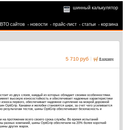
шинный калькулятор
АВТО сайтов
новости
прайс-лист
статьи
корзина
•
•
•
•
5 710 руб
В корзину
стоит из двух слоев, каждый из которых обладает своими особенностями.
имеет высокую износостойкость и обеспечивает надежные характеристики
е износа первого, обеспечивает надежное сцепление на мокрой дорожной
н OptiGrip. Канавки и желобки становятся шире, за счет чего усиливается
о результатам тестов, шины OptiGrip обеспечивают безопасность и
ки на протяжении всего своего срока службы. Во время испытаний
ы разных компаний, шины OptiGrip обеспечили на 20% более короткий
шины других марок.