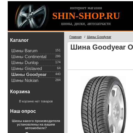
интернет магазин
SHIN-SHOP.RU
шины, диски, автозапчасти
Главная
/
Шины Goodyear
Каталог
Шина Goodyear Op
Шины Barum
151
Шины Continental
286
Шины Dunlop
174
Шины Gislaved
64
Шины Goodyear
440
Шины Nokian
284
Корзина
В корзине нет товаров
Наш опрос
Шины какого производителя
установлены на вашем
автомобиле?