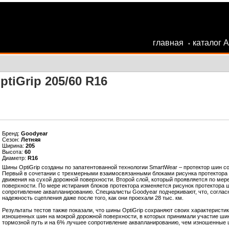
главная
каталог 
•
tiGrip 205/60 R16
Бренд:
Goodyear
Сезон:
Летняя
Ширина:
205
Высота:
60
Диаметр:
R16
Шины OptiGrip созданы по запатентованной технологии SmartWear – протектор шин со
Первый в сочетании с трехмерными взаимосвязанными блоками рисунка протектора 
движения на сухой дорожной поверхности. Второй слой, который проявляется по мер
поверхности. По мере истирания блоков протектора изменяется рисунок протектора ши
сопротивление аквапланированию. Специалисты Goodyear подчеркивают, что, согласн
надежность сцепления даже после того, как они проехали 28 тыс. км.
Результаты тестов также показали, что шины OptiGrip сохраняют своих характеристи
изношенных шин на мокрой дорожной поверхности, в которых принимали участие шин
тормозной путь и на 6% лучшее сопротивление аквапланированию, чем изношенные 