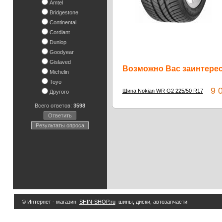
Amtel
Bridgestone
Continental
Cordiant
Dunlop
Goodyear
Gislaved
Возможно Вас заинтересу
Michelin
Toyo
9 0
Шина Nokian WR G2 225/50 R17
Другого
Всего ответов:
3598
Ответить
Результаты опроса
© Интернет - магазин
SHIN-SHOP.ru
шины, диски, автозапчасти