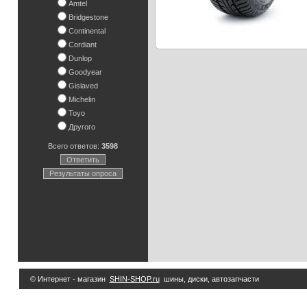
Amtel
Bridgestone
Continental
Cordiant
Dunlop
Goodyear
Gislaved
Michelin
Toyo
Другого
Всего ответов:
3598
Ответить
Результаты опроса
© Интернет - магазин
SHIN-SHOP.ru
шины, диски, автозапчасти