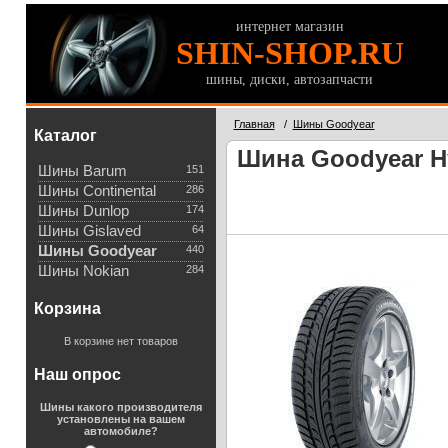
интернет магазин
SHIN-SHOP.RU
шины, диски, автозапчасти
Главная
/
Шины Goodyear
Каталог
Шина Goodyear Hy
Шины Barum
151
Шины Continental
286
Шины Dunlop
174
Шины Gislaved
64
Шины Goodyear
440
Шины Nokian
284
Корзина
В корзине нет товаров
Наш опрос
Шины какого производителя
установлены на вашем
автомобиле?