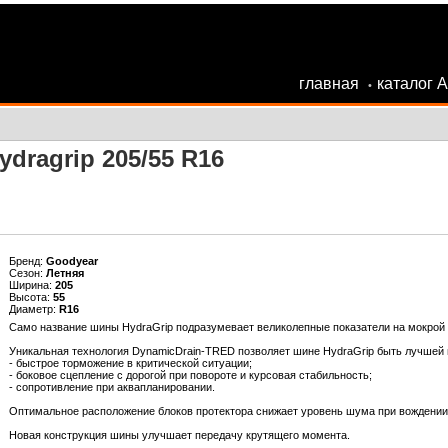
главная
каталог 
•
dragrip 205/55 R16
Бренд:
Goodyear
Сезон:
Летняя
Ширина:
205
Высота:
55
Диаметр:
R16
Само название шины HydraGrip подразумевает великолепные показатели на мокрой до
Уникальная технология DynamicDrain-TRED позволяет шине HydraGrip быть лучшей
- быстрое торможение в критической ситуации;
- боковое сцепление с дорогой при повороте и курсовая стабильность;
- сопротивление при аквапланировании.
Оптимальное расположение блоков протектора снижает уровень шума при вождении
Новая конструкция шины улучшает передачу крутящего момента.