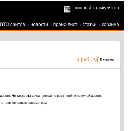
шинный калькулятор
АВТО сайтов
новости
прайс-лист
статьи
корзина
•
•
•
•
0 руб
В корзину
роге. Но также эта шина прекрасно ведет себя и на сухой дороге.
 по трем основным параметрам:
.