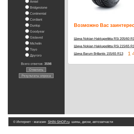
Amtel
Bridgestone
Continental
Cordiant
Возможно Вас заинтересу
Dunlop
Goodyear
Gislaved
Шина Nokian Hakkapeliitta RSi 205/60 R
Michelin
Шина Nokian Hakkapeliitta RSi 215/65 R
Toyo
1 4
Шина Barum Brillantis 155/65 R13
Другого
Всего ответов:
3598
Ответить
Результаты опроса
© Интернет - магазин
SHIN-SHOP.ru
шины, диски, автозапчасти