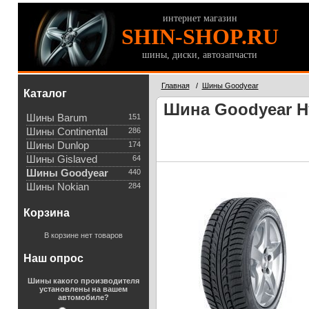
интернет магазин
SHIN-SHOP.RU
шины, диски, автозапчасти
Главная
/
Шины Goodyear
Каталог
Шина Goodyear Hy
Шины Barum
151
Шины Continental
286
Шины Dunlop
174
Шины Gislaved
64
Шины Goodyear
440
Шины Nokian
284
Корзина
В корзине нет товаров
Наш опрос
Шины какого производителя
установлены на вашем
автомобиле?