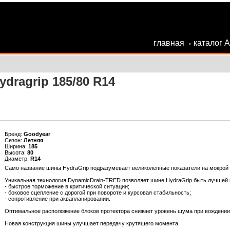
главная
каталог 
•
dragrip 185/80 R14
Бренд:
Goodyear
Сезон:
Летняя
Ширина:
185
Высота:
80
Диаметр:
R14
Само название шины HydraGrip подразумевает великолепные показатели на мокрой до
Уникальная технология DynamicDrain-TRED позволяет шине HydraGrip быть лучшей
- быстрое торможение в критической ситуации;
- боковое сцепление с дорогой при повороте и курсовая стабильность;
- сопротивление при аквапланировании.
Оптимальное расположение блоков протектора снижает уровень шума при вождении
Новая конструкция шины улучшает передачу крутящего момента.