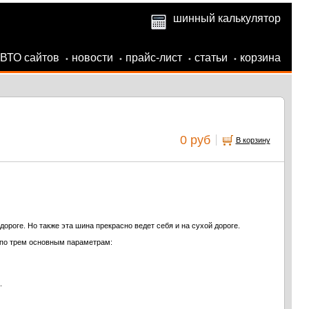
шинный калькулятор
АВТО сайтов
новости
прайс-лист
статьи
корзина
•
•
•
•
0 руб
В корзину
роге. Но также эта шина прекрасно ведет себя и на сухой дороге.
 по трем основным параметрам:
.