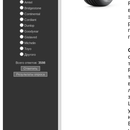
Amtel
Bridgestone
Continental
Cordiant
Dunlop
Goodyear
Gislaved
Michelin
Toyo
Другого
Всего ответов:
3598
Ответить
Результаты опроса