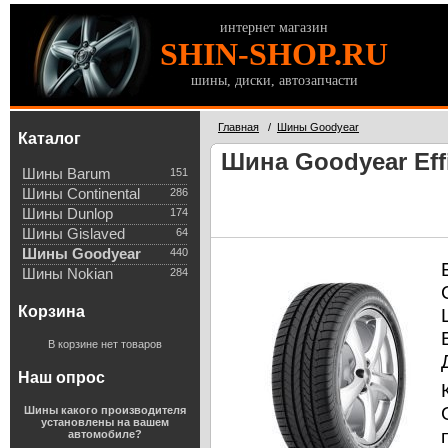
интернет магазин
SHIN-SHOP.RU
шины, диски, автозапчасти
Главная
/
Шины Goodyear
Каталог
Шина Goodyear Effi
Шины Barum
151
Шины Continental
286
Шины Dunlop
174
Шины Gislaved
64
Шины Goodyear
440
Шины Nokian
284
Корзина
В корзине нет товаров
Наш опрос
Шины какого производителя
установлены на вашем
автомобиле?