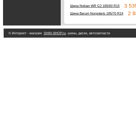
3 539
Шина Nokian WR G2 185/60 R15
2 88
Шина Barum Norpolaris 185/70 R14
© Интернет - магазин
SHIN-SHOP.ru
шины, диски, автозапчасти