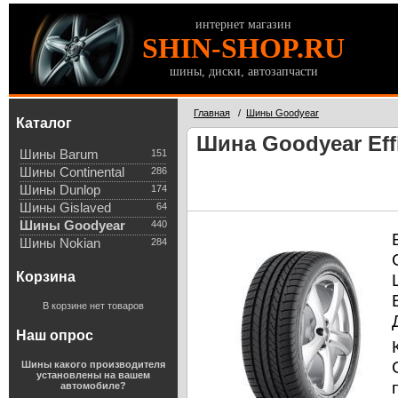
интернет магазин
SHIN-SHOP.RU
шины, диски, автозапчасти
Главная
/
Шины Goodyear
Каталог
Шина Goodyear Effi
Шины Barum
151
Шины Continental
286
Шины Dunlop
174
Шины Gislaved
64
Шины Goodyear
440
Шины Nokian
284
Корзина
В корзине нет товаров
Наш опрос
Шины какого производителя
установлены на вашем
автомобиле?