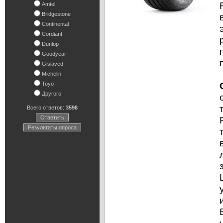
Amtel
Bridgestone
Continental
Cordiant
Dunlop
Goodyear
Gislaved
Michelin
Toyo
Другого
Всего ответов:
3598
Ответить
Результаты опроса