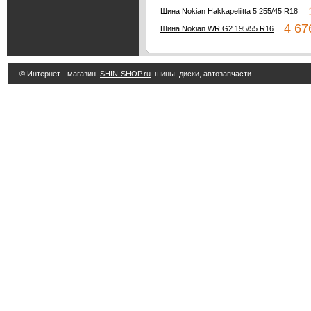
1
Шина Nokian Hakkapeliitta 5 255/45 R18
4 676
Шина Nokian WR G2 195/55 R16
© Интернет - магазин
SHIN-SHOP.ru
шины, диски, автозапчасти