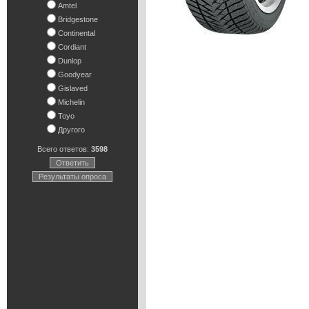
Amtel
Bridgestone
Continental
Cordiant
Dunlop
Goodyear
Gislaved
Michelin
Toyo
Другого
Всего ответов:
3598
Ответить
Результаты опроса