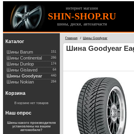
интернет магазин
SHIN-SHOP.RU
шины, диски, автозапчасти
Главная
/
Шины Goodyear
Каталог
Шина Goodyear Eagl
Шины Barum
151
Шины Continental
286
Шины Dunlop
174
Шины Gislaved
64
Шины Goodyear
440
Шины Nokian
284
Корзина
В корзине нет товаров
Наш опрос
Шины какого производителя
установлены на вашем
автомобиле?