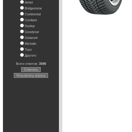
Amtel
Bridgestone
Continental
Cordiant
Dunlop
Goodyear
Gislaved
Michelin
Toyo
Другого
Всего ответов:
3598
Ответить
Результаты опроса