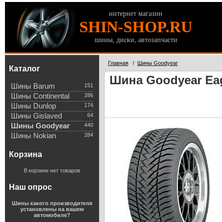
интернет магазин
SHIN-SHOP.RU
шины, диски, автозапчасти
Главная
/
Шины Goodyear
Каталог
Шина Goodyear Eagl
Шины Barum
151
Шины Continental
286
Шины Dunlop
174
Шины Gislaved
64
Шины Goodyear
440
Шины Nokian
284
Корзина
В корзине нет товаров
Наш опрос
Шины какого производителя
установлены на вашем
автомобиле?