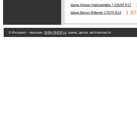
1
Шина Nokian Hakkapeliitta 7 235/55 R17
1 97
Шина Barum Brillantis 175/70 R14
© Интернет - магазин
SHIN-SHOP.ru
шины, диски, автозапчасти