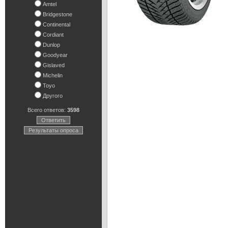
Amtel
Bridgestone
Continental
Cordiant
Dunlop
Goodyear
Gislaved
Michelin
Toyo
Другого
Всего ответов:
3598
Ответить
Результаты опроса