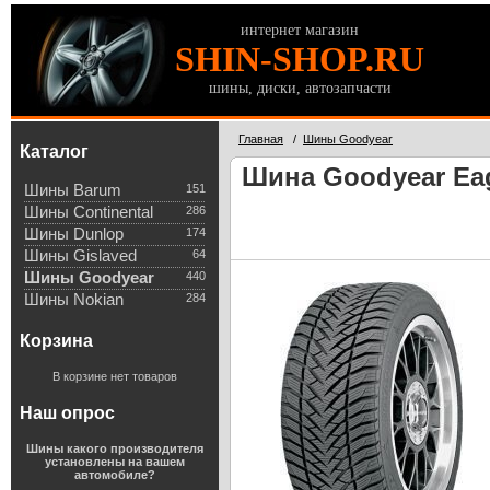
интернет магазин
SHIN-SHOP.RU
шины, диски, автозапчасти
Главная
/
Шины Goodyear
Каталог
Шина Goodyear Eagl
Шины Barum
151
Шины Continental
286
Шины Dunlop
174
Шины Gislaved
64
Шины Goodyear
440
Шины Nokian
284
Корзина
В корзине нет товаров
Наш опрос
Шины какого производителя
установлены на вашем
автомобиле?