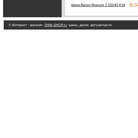
6 04
Шина Barum Bravuris 2 225/45 R18
© Интернет - магазин
SHIN-SHOP.ru
шины, диски, автозапчасти