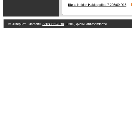
6
Шина Nokian Hakkapeliitta 7 205/60 R16
© Интернет - магазин
SHIN-SHOP.ru
шины, диски, автозапчасти