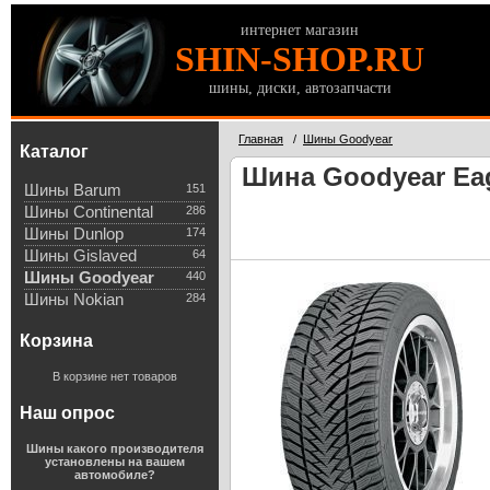
интернет магазин
SHIN-SHOP.RU
шины, диски, автозапчасти
Главная
/
Шины Goodyear
Каталог
Шина Goodyear Eagl
Шины Barum
151
Шины Continental
286
Шины Dunlop
174
Шины Gislaved
64
Шины Goodyear
440
Шины Nokian
284
Корзина
В корзине нет товаров
Наш опрос
Шины какого производителя
установлены на вашем
автомобиле?