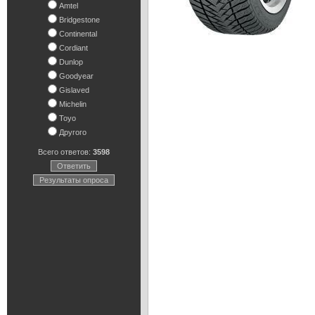
Amtel
Bridgestone
Continental
Cordiant
Dunlop
Goodyear
Gislaved
Michelin
Toyo
Другого
Всего ответов:
3598
Ответить
Результаты опроса