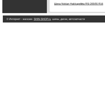
Шина Nokian Hakkapeliitta RSi 205/55 R16
© Интернет - магазин
SHIN-SHOP.ru
шины, диски, автозапчасти