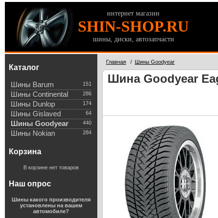
интернет магазин
SHIN-SHOP.RU
шины, диски, автозапчасти
Главная
/
Шины Goodyear
Каталог
Шина Goodyear Eagl
Шины Barum
151
Шины Continental
286
Шины Dunlop
174
Шины Gislaved
64
Шины Goodyear
440
Шины Nokian
284
Корзина
В корзине нет товаров
Наш опрос
Шины какого производителя
установлены на вашем
автомобиле?