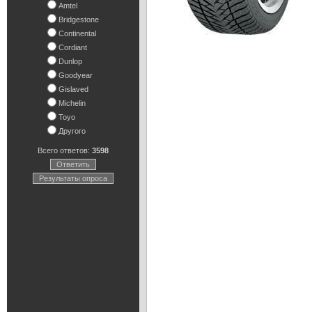
Amtel
Bridgestone
Continental
Cordiant
Dunlop
Goodyear
Gislaved
Michelin
Toyo
Другого
Всего ответов:
3598
Ответить
Результаты опроса