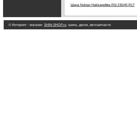
Шина Nokian Hakkapeliitta RSi 235/45 R17
© Интернет - магазин
SHIN-SHOP.ru
шины, диски, автозапчасти