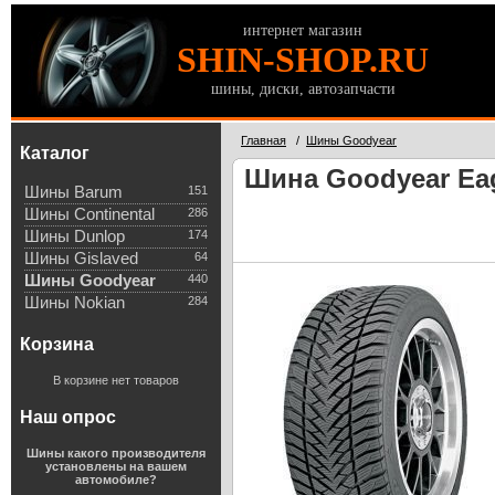
интернет магазин
SHIN-SHOP.RU
шины, диски, автозапчасти
Главная
/
Шины Goodyear
Каталог
Шина Goodyear Eagl
Шины Barum
151
Шины Continental
286
Шины Dunlop
174
Шины Gislaved
64
Шины Goodyear
440
Шины Nokian
284
Корзина
В корзине нет товаров
Наш опрос
Шины какого производителя
установлены на вашем
автомобиле?