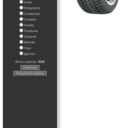
Amtel
Bridgestone
Continental
Cordiant
Dunlop
Goodyear
Gislaved
Michelin
Toyo
Другого
Всего ответов:
3598
Ответить
Результаты опроса