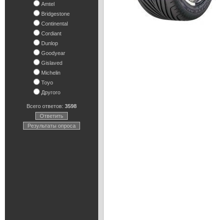
Amtel
Bridgestone
Continental
Cordiant
Dunlop
Goodyear
Gislaved
Michelin
Toyo
Другого
Всего ответов:
3598
Ответить
Результаты опроса