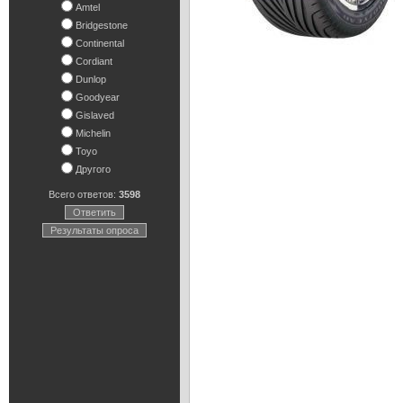
Amtel
Bridgestone
Continental
Cordiant
Dunlop
Goodyear
Gislaved
Michelin
Toyo
Другого
Всего ответов:
3598
Ответить
Результаты опроса