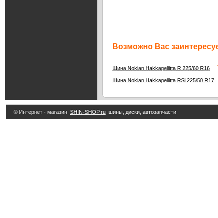
Возможно Вас заинтересуе
7
Шина Nokian Hakkapeliitta R 225/60 R16
Шина Nokian Hakkapeliitta RSi 225/50 R17
© Интернет - магазин
SHIN-SHOP.ru
шины, диски, автозапчасти