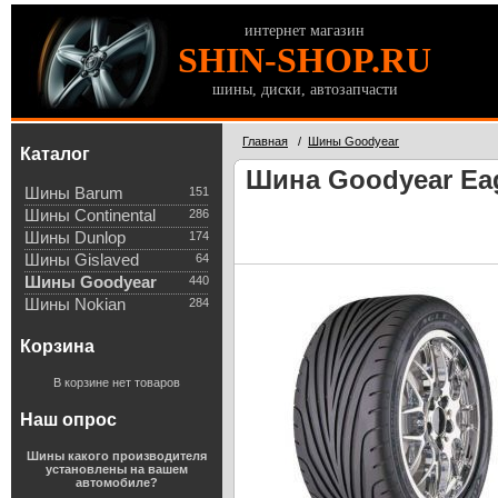
интернет магазин
SHIN-SHOP.RU
шины, диски, автозапчасти
Главная
/
Шины Goodyear
Каталог
Шина Goodyear Eag
Шины Barum
151
Шины Continental
286
Шины Dunlop
174
Шины Gislaved
64
Шины Goodyear
440
Шины Nokian
284
Корзина
В корзине нет товаров
Наш опрос
Шины какого производителя
установлены на вашем
автомобиле?