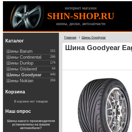
интернет магазин
SHIN-SHOP.RU
шины, диски, автозапчасти
Главная
/
Шины Goodyear
Каталог
Шина Goodyear Eag
Шины Barum
151
Шины Continental
286
Шины Dunlop
174
Шины Gislaved
64
Шины Goodyear
440
Шины Nokian
284
Корзина
В корзине нет товаров
Наш опрос
Шины какого производителя
установлены на вашем
автомобиле?