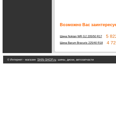
Возможно Вас заинтересуе
5 822
Шина Nokian WR G2 205/50 R17
4 72
Шина Barum Bravuris 225/40 R18
© Интернет - магазин
SHIN-SHOP.ru
шины, диски, автозапчасти