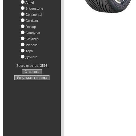
Amtel
Bridgestone
Continental
Cordiant
Dunlop
Goodyear
Gislaved
Michelin
Toyo
Другого
Всего ответов:
3598
Ответить
Результаты опроса