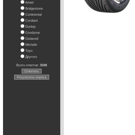
Amtel
Bridgestone
Continental
Cordiant
Dunlop
Goodyear
Gislaved
Michelin
Toyo
Другого
Всего ответов:
3598
Ответить
Результаты опроса