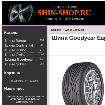
интернет магазин
SHIN-SHOP.RU
шины, диски, автозапчасти
Главная
/
Шины Goodyear
Каталог
Шина Goodyear Eag
Шины Barum
151
Шины Continental
286
Шины Dunlop
174
Шины Gislaved
64
Шины Goodyear
440
Шины Nokian
284
Корзина
В корзине нет товаров
Наш опрос
Шины какого производителя
установлены на вашем
автомобиле?