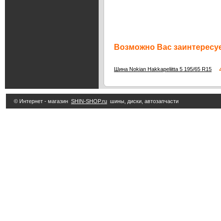
Возможно Вас заинтересуе
4
Шина Nokian Hakkapeliitta 5 195/65 R15
© Интернет - магазин
SHIN-SHOP.ru
шины, диски, автозапчасти