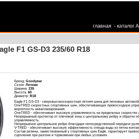
главная
каталог 
•
gle F1 GS-D3 235/60 R18
Бренд:
Goodyear
Сезон:
Летняя
Ширина:
235
Высота:
60
Диаметр:
R18
Eagle F1 GS-D3 - сверхвысокоскоростная летняя шина для легковых автомо
OneTRED скоростных спортивных шин, обеспечивающих превосходную управ
вероятность аквапланирования.
OneTRED - обеспечивает высокую управляемость на предельных скоростях 
Непрерывный протектор от плечевой зоны к центральному ребру и обратно о
управляемость.
Непрерывное центральное ребро благодаря непосредственной передаче руле
V-TRED - обеспечивает высокую эффективность отвода воды из пятна контак
Состав резины, заимствованный у спортивных шин Eagle, гарантирует превос
сцепление при разгоне и торможении при любых условиях.