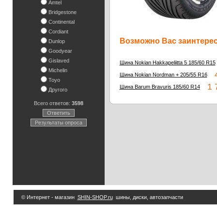
Amtel
Bridgestone
Continental
Cordiant
Возможно Вас заинтересу
Dunlop
Goodyear
Gislaved
Шина Nokian Hakkapeliitta 5 185/60 R15
Michelin
4
Шина Nokian Nordman + 205/55 R16
Toyo
1 7
Шина Barum Bravuris 185/60 R14
Другого
Всего ответов:
3598
Ответить
Результаты опроса
© Интернет - магазин
SHIN-SHOP.ru
шины, диски, автозапчасти