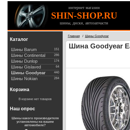
интернет магазин
SHIN-SHOP.RU
шины, диски, автозапчасти
Главная
/
Шины Goodyear
Каталог
Шина Goodyear Ea
Шины Barum
151
Шины Continental
286
Шины Dunlop
174
Шины Gislaved
64
Шины Goodyear
440
Шины Nokian
284
Корзина
В корзине нет товаров
Наш опрос
Шины какого производителя
установлены на вашем
автомобиле?