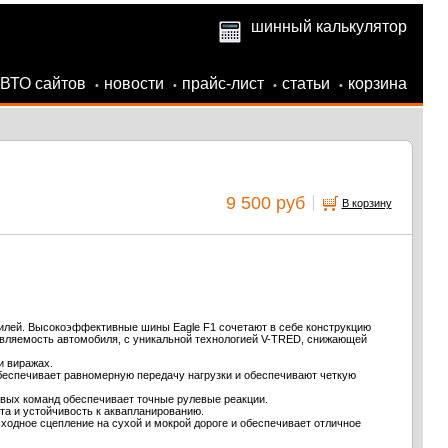
шинный калькулятор
АВТО сайтов
новости
прайс-лист
статьи
корзина
•
•
•
•
9 500 руб
В корзину
билей. Высокоэффективные шины Eagle F1 сочетают в себе конструкцию
ляемость автомобиля, с уникальной технологией V-TRED, снижающей
и виражах.
беспечивает равномерную передачу нагрузки и обеспечивают четкую
вых команд обеспечивает точные рулевые реакции.
та и устойчивость к аквапланированию.
ходное сцепление на сухой и мокрой дороге и обеспечивает отличное